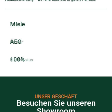
Miele
Partner
AEG
Partner
100%
Kundenfokus
UNSER GESCHÄFT
Besuchen Sie unseren
Showroom